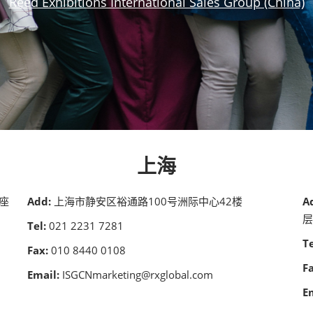
Reed Exhibitions International Sales Group (China)
上海
A座
Add:
上海市静安区裕通路100号洲际中心42楼
A
层
Tel:
021 2231 7281
Te
Fax:
010 8440 0108
F
Email:
ISGCNmarketing@rxglobal.com
E