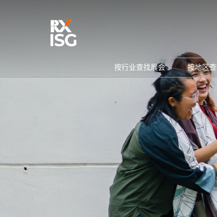
直
接
跳
转
至
内
按行业查找展会
按地区查
容
航空航天及海事
建筑与施工
商业服务
设计
工程、制造及运输
环境与自然资源
食品
家居、礼品及五金