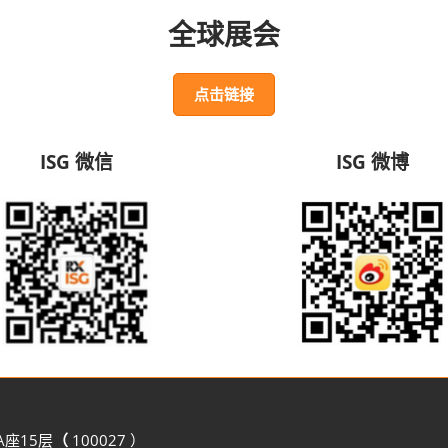
全球展会
点击链接
ISG 微信
ISG 微博
A座15层
（
100027 ）