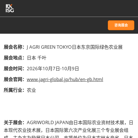
直
接
跳
咨询展会
转
至
内
展会名称：
J AGRI GREEN TOKYO日本东京国际绿色农业展
容
展会地点：
日本 千叶
展会时间：
2026年10月7日-10月9日
展会官网：
www.jagri-global.jp/hub/en-gb.html
所属行业：
农业
关于展会：
AGRIWORLD JAPAN由日本国际农业资材技术展，日
本现代农业技术展，日本国际第六次产业化展三个专业展会组
成，主办方为励展日本公司，支援单位为日本农林水产省。日本